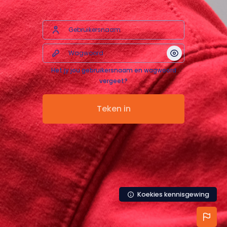
Gebruikersnaam
Wagwoord
Vertoon/Verb
Het jy jou gebruikersnaam en wagwoord
vergeet?
Teken in
Koekies kennisgewing